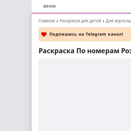
МЕНЮ
Перейти
Главная
Раскраски для детей
Для взросл
к
основному
Подпишись на Telegram канал!
контенту
Раскраска По номерам Р