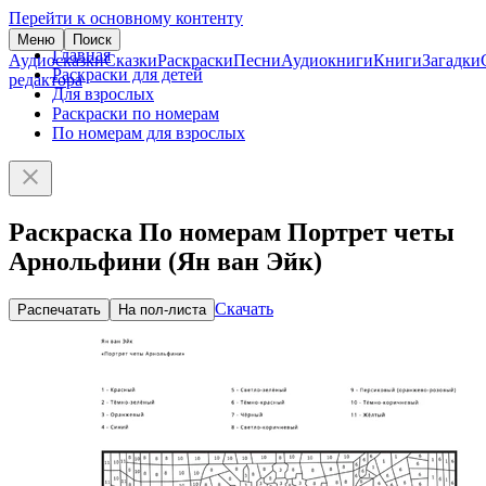
Перейти к основному контенту
Меню
Поиск
Главная
Аудиосказки
Сказки
Раскраски
Песни
Аудиокниги
Книги
Загадки
Раскраски для детей
редактора
Для взрослых
Раскраски по номерам
По номерам для взрослых
Раскраска По номерам Портрет четы
Арнольфини (Ян ван Эйк)
Скачать
Распечатать
На пол-листа