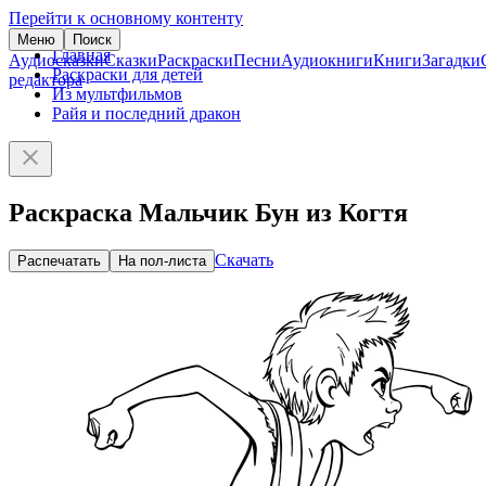
Перейти к основному контенту
Меню
Поиск
Главная
Аудиосказки
Сказки
Раскраски
Песни
Аудиокниги
Книги
Загадки
Раскраски для детей
редактора
Из мультфильмов
Райя и последний дракон
Раскраска Мальчик Бун из Когтя
Скачать
Распечатать
На пол-листа