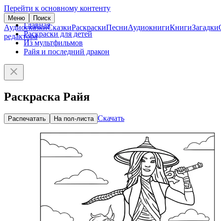
Перейти к основному контенту
Меню
Поиск
Главная
Аудиосказки
Сказки
Раскраски
Песни
Аудиокниги
Книги
Загадки
Раскраски для детей
редактора
Из мультфильмов
Райя и последний дракон
Раскраска Райя
Скачать
Распечатать
На пол-листа