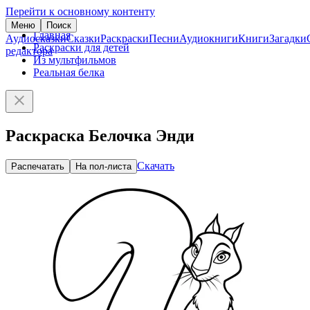
Перейти к основному контенту
Меню
Поиск
Главная
Аудиосказки
Сказки
Раскраски
Песни
Аудиокниги
Книги
Загадки
Раскраски для детей
редактора
Из мультфильмов
Реальная белка
Раскраска Белочка Энди
Скачать
Распечатать
На пол-листа