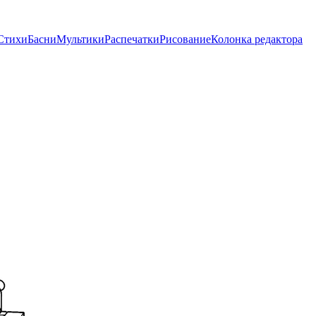
Стихи
Басни
Мультики
Распечатки
Рисование
Колонка редактора