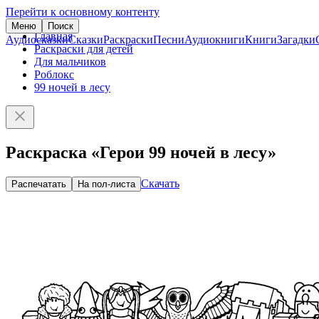
Перейти к основному контенту
Меню
Поиск
Главная
Аудиосказки
Сказки
Раскраски
Песни
Аудиокниги
Книги
Загадки
Раскраски для детей
Для мальчиков
Роблокс
99 ночей в лесу
Раскраска «Герои 99 ночей в лесу»
Скачать
Распечатать
На пол-листа