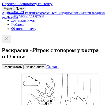
Перейти к основному контенту
Меню
Поиск
Главная
Аудиосказки
Сказки
Раскраски
Песни
Аудиокниги
Книги
Загадки
Раскраски для детей
редактора
Для мальчиков
Роблокс
99 ночей в лесу
Раскраска «Игрок с топором у костра
и Олень»
Скачать
Распечатать
На пол-листа