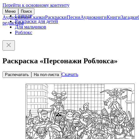
Перейти к основному контенту
Меню
Поиск
Главная
Аудиосказки
Сказки
Раскраски
Песни
Аудиокниги
Книги
Загадки
Раскраски для детей
редактора
Для мальчиков
Роблокс
Раскраска «Персонажи Роблокса»
Скачать
Распечатать
На пол-листа