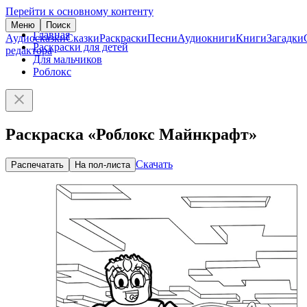
Перейти к основному контенту
Меню
Поиск
Главная
Аудиосказки
Сказки
Раскраски
Песни
Аудиокниги
Книги
Загадки
Раскраски для детей
редактора
Для мальчиков
Роблокс
Раскраска «Роблокс Майнкрафт»
Скачать
Распечатать
На пол-листа