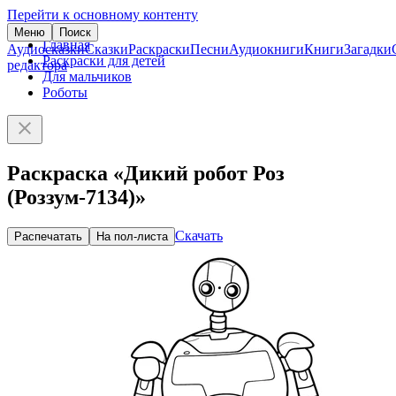
Перейти к основному контенту
Меню
Поиск
Главная
Аудиосказки
Сказки
Раскраски
Песни
Аудиокниги
Книги
Загадки
Раскраски для детей
редактора
Для мальчиков
Роботы
Раскраска «Дикий робот Роз
(Роззум-7134)»
Скачать
Распечатать
На пол-листа