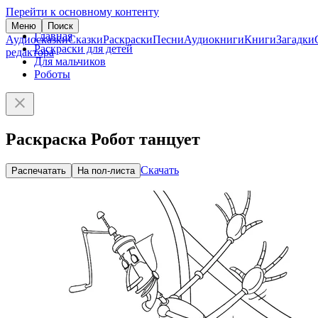
Перейти к основному контенту
Меню
Поиск
Главная
Аудиосказки
Сказки
Раскраски
Песни
Аудиокниги
Книги
Загадки
Раскраски для детей
редактора
Для мальчиков
Роботы
Раскраска Робот танцует
Скачать
Распечатать
На пол-листа