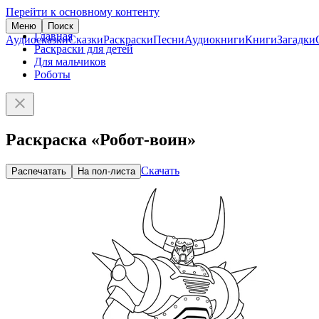
Перейти к основному контенту
Меню
Поиск
Главная
Аудиосказки
Сказки
Раскраски
Песни
Аудиокниги
Книги
Загадки
Раскраски для детей
Для мальчиков
Роботы
Раскраска «Робот-воин»
Скачать
Распечатать
На пол-листа