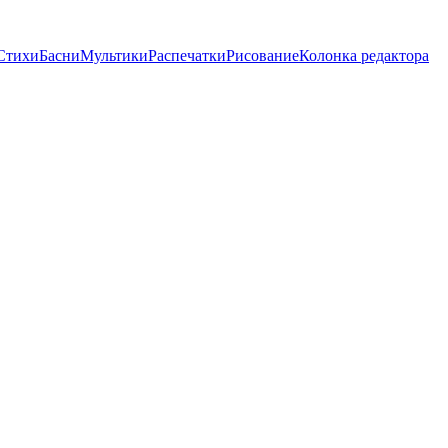
Стихи
Басни
Мультики
Распечатки
Рисование
Колонка редактора