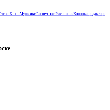
Стихи
Басни
Мультики
Распечатки
Рисование
Колонка редактора
оске