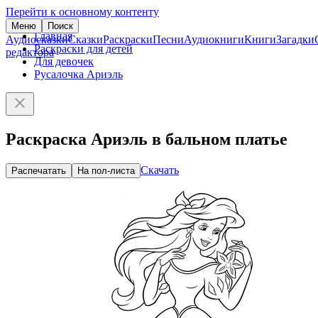
Перейти к основному контенту
Меню
Поиск
Главная
Аудиосказки
Сказки
Раскраски
Песни
Аудиокниги
Книги
Загадки
Раскраски для детей
редактора
Для девочек
Русалочка Ариэль
Раскраска Ариэль в бальном платье
Скачать
Распечатать
На пол-листа