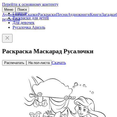
Перейти к основному контенту
Меню
Поиск
Главная
Аудиосказки
Сказки
Раскраски
Песни
Аудиокниги
Книги
Загадки
Раскраски для детей
редактора
Для девочек
Русалочка Ариэль
Раскраска Маскарад Русалочки
Скачать
Распечатать
На пол-листа