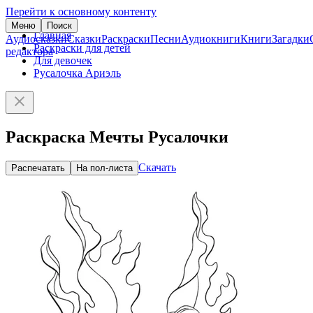
Перейти к основному контенту
Меню
Поиск
Главная
Аудиосказки
Сказки
Раскраски
Песни
Аудиокниги
Книги
Загадки
Раскраски для детей
редактора
Для девочек
Русалочка Ариэль
Раскраска Мечты Русалочки
Скачать
Распечатать
На пол-листа