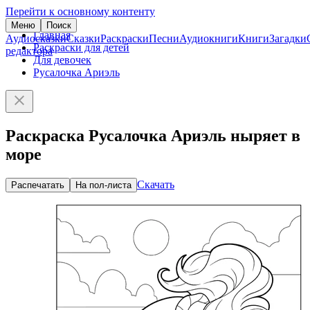
Перейти к основному контенту
Меню
Поиск
Главная
Аудиосказки
Сказки
Раскраски
Песни
Аудиокниги
Книги
Загадки
Раскраски для детей
редактора
Для девочек
Русалочка Ариэль
Раскраска Русалочка Ариэль ныряет в
море
Скачать
Распечатать
На пол-листа