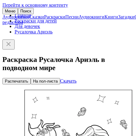
Перейти к основному контенту
Меню
Поиск
Главная
Аудиосказки
Сказки
Раскраски
Песни
Аудиокниги
Книги
Загадки
Раскраски для детей
редактора
Для девочек
Русалочка Ариэль
Раскраска Русалочка Ариэль в
подводном мире
Скачать
Распечатать
На пол-листа