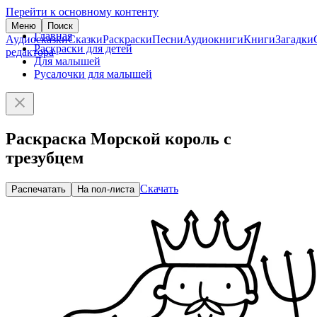
Перейти к основному контенту
Меню
Поиск
Главная
Аудиосказки
Сказки
Раскраски
Песни
Аудиокниги
Книги
Загадки
Раскраски для детей
редактора
Для малышей
Русалочки для малышей
Раскраска Морской король с
трезубцем
Скачать
Распечатать
На пол-листа