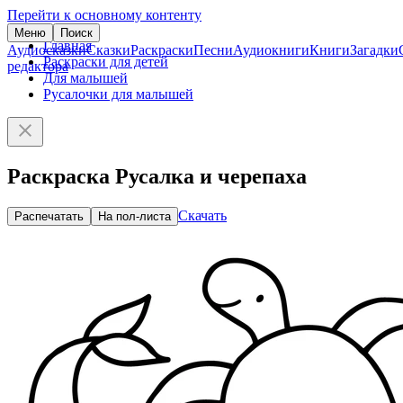
Перейти к основному контенту
Меню
Поиск
Главная
Аудиосказки
Сказки
Раскраски
Песни
Аудиокниги
Книги
Загадки
Раскраски для детей
редактора
Для малышей
Русалочки для малышей
Раскраска Русалка и черепаха
Скачать
Распечатать
На пол-листа