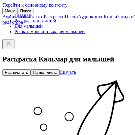
Перейти к основному контенту
Меню
Поиск
Главная
Аудиосказки
Сказки
Раскраски
Песни
Аудиокниги
Книги
Загадки
Раскраски для детей
редактора
Для малышей
Рыбки, море и пляж для малышей
Раскраска Кальмар для малышей
Скачать
Распечатать
На пол-листа