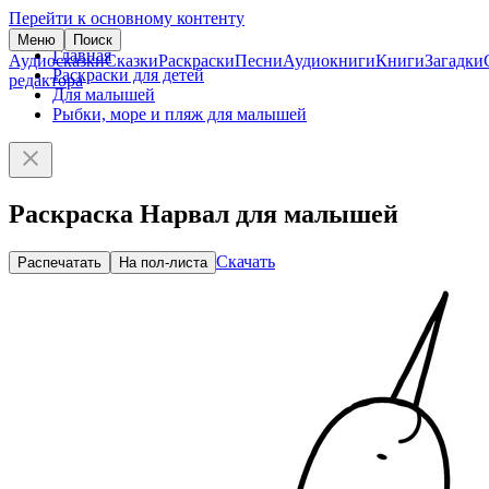
Перейти к основному контенту
Меню
Поиск
Главная
Аудиосказки
Сказки
Раскраски
Песни
Аудиокниги
Книги
Загадки
Раскраски для детей
редактора
Для малышей
Рыбки, море и пляж для малышей
Раскраска Нарвал для малышей
Скачать
Распечатать
На пол-листа