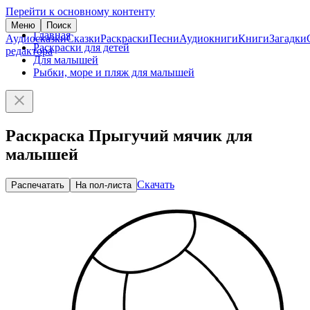
Перейти к основному контенту
Меню
Поиск
Главная
Аудиосказки
Сказки
Раскраски
Песни
Аудиокниги
Книги
Загадки
Раскраски для детей
редактора
Для малышей
Рыбки, море и пляж для малышей
Раскраска Прыгучий мячик для
малышей
Скачать
Распечатать
На пол-листа