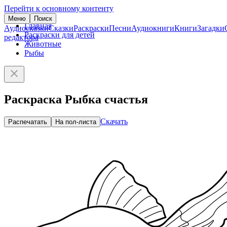
Перейти к основному контенту
Меню
Поиск
Главная
Аудиосказки
Сказки
Раскраски
Песни
Аудиокниги
Книги
Загадки
Раскраски для детей
редактора
Животные
Рыбы
Раскраска Рыбка счастья
Скачать
Распечатать
На пол-листа