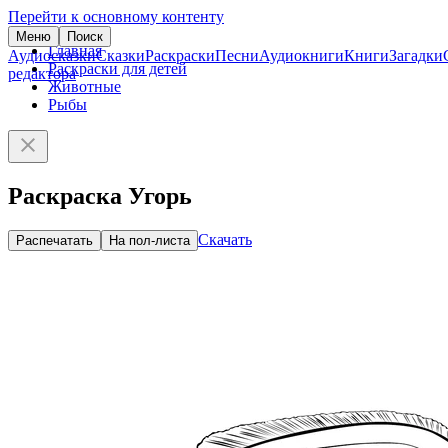
Перейти к основному контенту
Меню
Поиск
Главная
Аудиосказки
Сказки
Раскраски
Песни
Аудиокниги
Книги
Загадки
Раскраски для детей
редактора
Животные
Рыбы
Раскраска Угорь
Скачать
Распечатать
На пол-листа