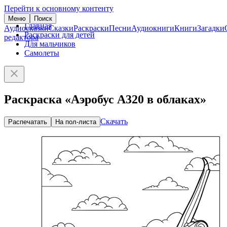
Перейти к основному контенту
Меню
Поиск
Главная
Аудиосказки
Сказки
Раскраски
Песни
Аудиокниги
Книги
Загадки
Раскраски для детей
редактора
Для мальчиков
Самолеты
Раскраска «Аэробус A320 в облаках»
Скачать
Распечатать
На пол-листа