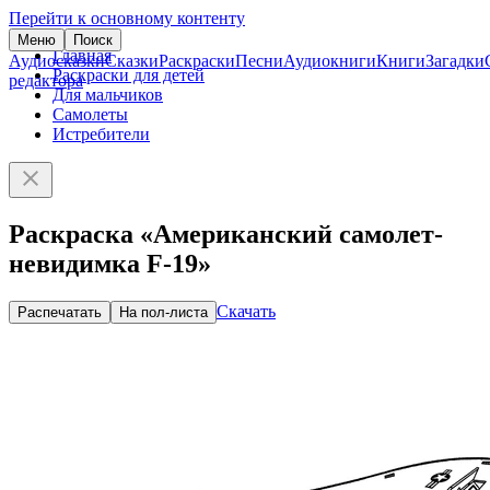
Перейти к основному контенту
Меню
Поиск
Главная
Аудиосказки
Сказки
Раскраски
Песни
Аудиокниги
Книги
Загадки
Раскраски для детей
редактора
Для мальчиков
Самолеты
Истребители
Раскраска «Американский самолет-
невидимка F-19»
Скачать
Распечатать
На пол-листа