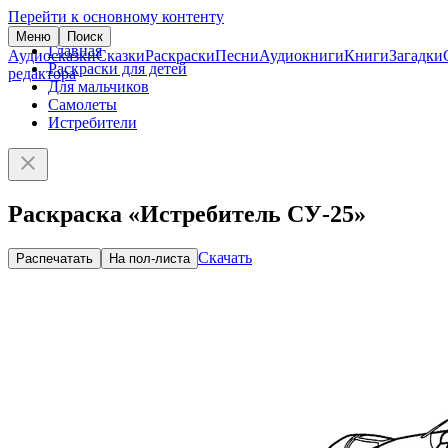
Перейти к основному контенту
Меню
Поиск
Главная
Аудиосказки
Сказки
Раскраски
Песни
Аудиокниги
Книги
Загадки
Раскраски для детей
редактора
Для мальчиков
Самолеты
Истребители
Раскраска «Истребитель СУ-25»
Скачать
Распечатать
На пол-листа