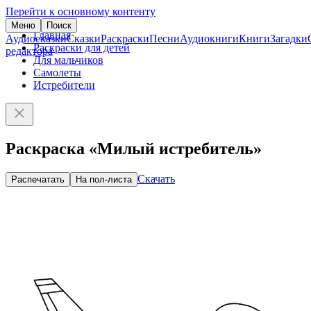
Перейти к основному контенту
Меню
Поиск
Главная
Аудиосказки
Сказки
Раскраски
Песни
Аудиокниги
Книги
Загадки
Раскраски для детей
редактора
Для мальчиков
Самолеты
Истребители
Раскраска «Милый истребитель»
Скачать
Распечатать
На пол-листа