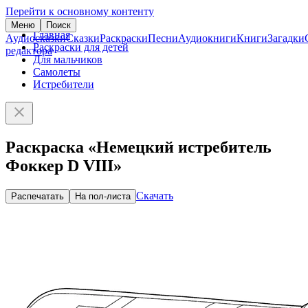
Перейти к основному контенту
Меню
Поиск
Главная
Аудиосказки
Сказки
Раскраски
Песни
Аудиокниги
Книги
Загадки
Раскраски для детей
редактора
Для мальчиков
Самолеты
Истребители
Раскраска «Немецкий истребитель
Фоккер D VIII»
Скачать
Распечатать
На пол-листа