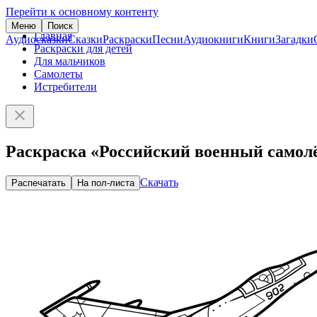
Перейти к основному контенту
Меню
Поиск
Главная
Аудиосказки
Сказки
Раскраски
Песни
Аудиокниги
Книги
Загадки
Раскраски для детей
Для мальчиков
Самолеты
Истребители
Раскраска «Российский военный самол
Скачать
Распечатать
На пол-листа