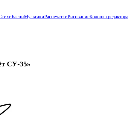
Стихи
Басни
Мультики
Распечатки
Рисование
Колонка редактора
ёт СУ-35»