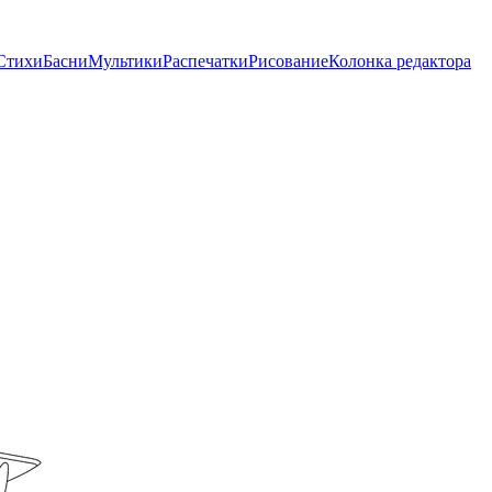
Стихи
Басни
Мультики
Распечатки
Рисование
Колонка редактора