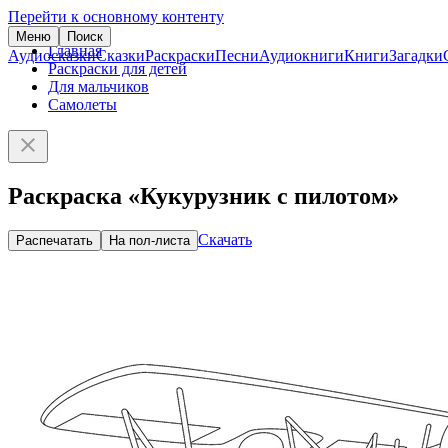
Перейти к основному контенту
Меню
Поиск
Главная
Аудиосказки
Сказки
Раскраски
Песни
Аудиокниги
Книги
Загадки
Раскраски для детей
Для мальчиков
Самолеты
Раскраска «Кукурузник с пилотом»
Скачать
Распечатать
На пол-листа