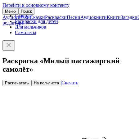
Перейти к основному контенту
Меню
Поиск
Главная
Аудиосказки
Сказки
Раскраски
Песни
Аудиокниги
Книги
Загадки
Раскраски для детей
редактора
Для мальчиков
Самолеты
Раскраска «Милый пассажирский
самолёт»
Скачать
Распечатать
На пол-листа