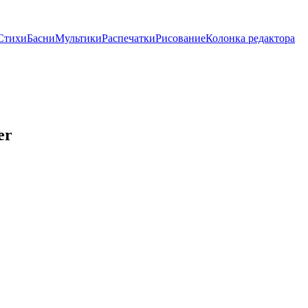
Стихи
Басни
Мультики
Распечатки
Рисование
Колонка редактора
er