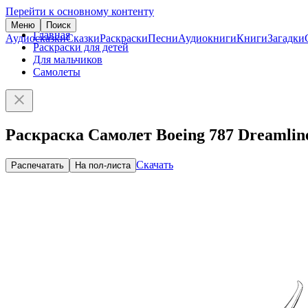
Перейти к основному контенту
Меню
Поиск
Главная
Аудиосказки
Сказки
Раскраски
Песни
Аудиокниги
Книги
Загадки
Раскраски для детей
Для мальчиков
Самолеты
Раскраска Самолет Boeing 787 Dreamlin
Скачать
Распечатать
На пол-листа