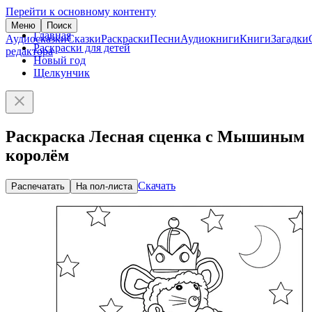
Перейти к основному контенту
Меню
Поиск
Главная
Аудиосказки
Сказки
Раскраски
Песни
Аудиокниги
Книги
Загадки
Раскраски для детей
редактора
Новый год
Щелкунчик
Раскраска Лесная сценка с Мышиным
королём
Скачать
Распечатать
На пол-листа