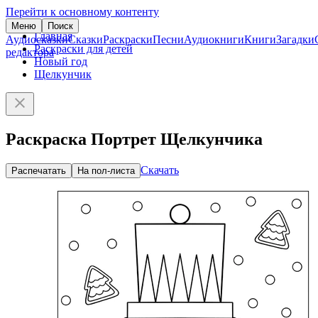
Перейти к основному контенту
Меню
Поиск
Главная
Аудиосказки
Сказки
Раскраски
Песни
Аудиокниги
Книги
Загадки
Раскраски для детей
редактора
Новый год
Щелкунчик
Раскраска Портрет Щелкунчика
Скачать
Распечатать
На пол-листа