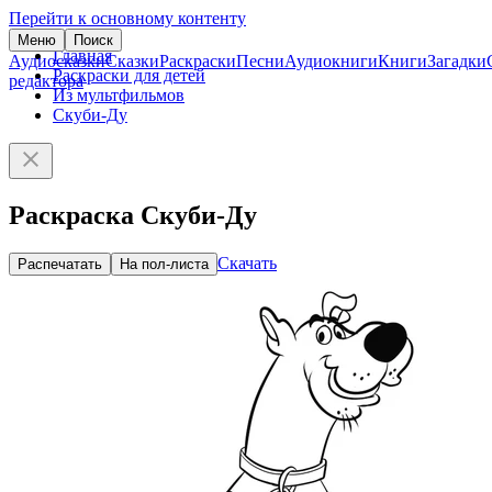
Перейти к основному контенту
Меню
Поиск
Главная
Аудиосказки
Сказки
Раскраски
Песни
Аудиокниги
Книги
Загадки
Раскраски для детей
редактора
Из мультфильмов
Скуби-Ду
Раскраска Скуби-Ду
Скачать
Распечатать
На пол-листа