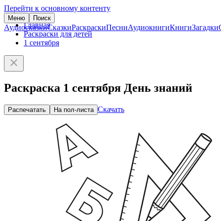
Перейти к основному контенту
Меню
Поиск
Главная
Аудиосказки
Сказки
Раскраски
Песни
Аудиокниги
Книги
Загадки
Раскраски для детей
1 сентября
Раскраска 1 сентября День знаний
Скачать
Распечатать
На пол-листа