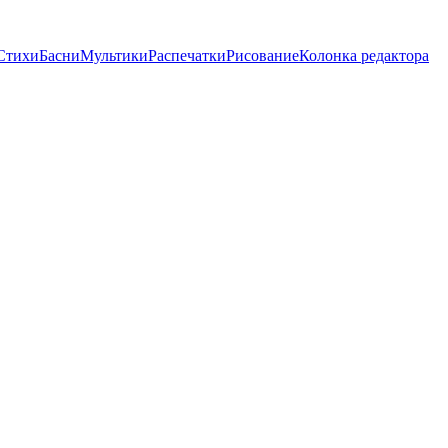
Стихи
Басни
Мультики
Распечатки
Рисование
Колонка редактора