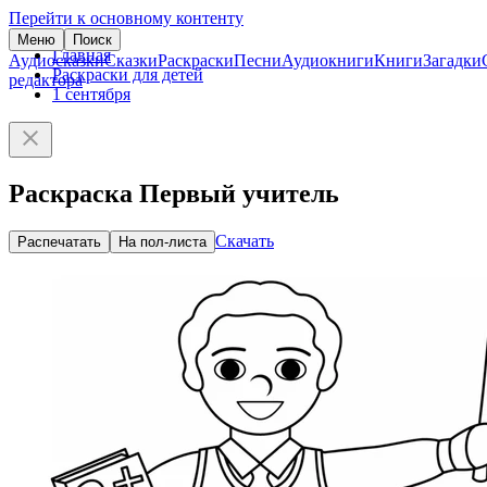
Перейти к основному контенту
Меню
Поиск
Главная
Аудиосказки
Сказки
Раскраски
Песни
Аудиокниги
Книги
Загадки
Раскраски для детей
редактора
1 сентября
Раскраска Первый учитель
Скачать
Распечатать
На пол-листа