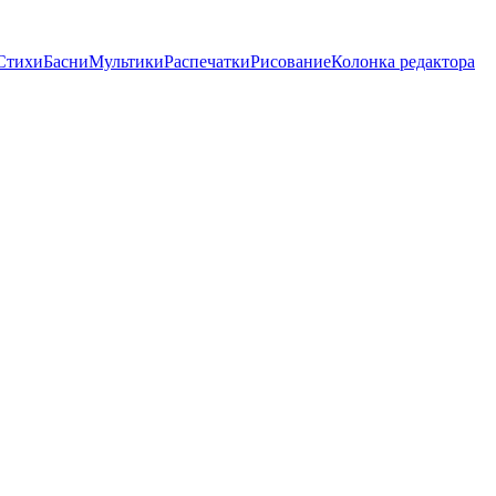
Стихи
Басни
Мультики
Распечатки
Рисование
Колонка редактора