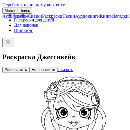
Перейти к основному контенту
Меню
Поиск
Главная
Аудиосказки
Сказки
Раскраски
Песни
Аудиокниги
Книги
Загадки
Раскраски для детей
Для девочек
Шопкинс
Раскраска Джессикейк
Скачать
Распечатать
На пол-листа