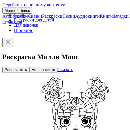
Перейти к основному контенту
Меню
Поиск
Главная
Аудиосказки
Сказки
Раскраски
Песни
Аудиокниги
Книги
Загадки
Раскраски для детей
редактора
Для девочек
Шопкинс
Раскраска Милли Мопс
Скачать
Распечатать
На пол-листа