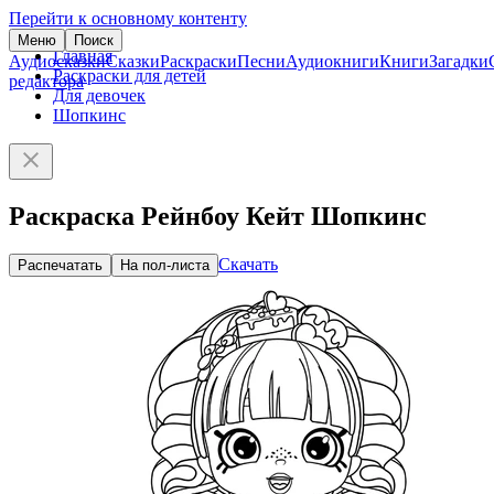
Перейти к основному контенту
Меню
Поиск
Главная
Аудиосказки
Сказки
Раскраски
Песни
Аудиокниги
Книги
Загадки
Раскраски для детей
редактора
Для девочек
Шопкинс
Раскраска Рейнбоу Кейт Шопкинс
Скачать
Распечатать
На пол-листа