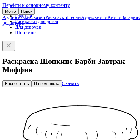
Перейти к основному контенту
Меню
Поиск
Главная
Аудиосказки
Сказки
Раскраски
Песни
Аудиокниги
Книги
Загадки
Раскраски для детей
редактора
Для девочек
Шопкинс
Раскраска Шопкинс Барби Завтрак
Маффин
Скачать
Распечатать
На пол-листа