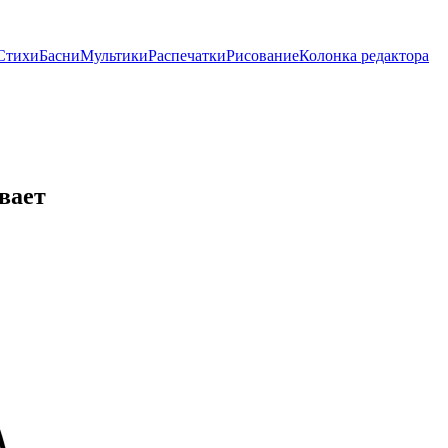
Стихи
Басни
Мультики
Распечатки
Рисование
Колонка редактора
вает