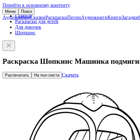
Перейти к основному контенту
Меню
Поиск
Главная
Аудиосказки
Сказки
Раскраски
Песни
Аудиокниги
Книги
Загадки
Раскраски для детей
Для девочек
Шопкинс
Раскраска Шопкинс Машинка подмиги
Скачать
Распечатать
На пол-листа