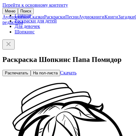
Перейти к основному контенту
Меню
Поиск
Главная
Аудиосказки
Сказки
Раскраски
Песни
Аудиокниги
Книги
Загадки
Раскраски для детей
редактора
Для девочек
Шопкинс
Раскраска Шопкинс Папа Помидор
Скачать
Распечатать
На пол-листа