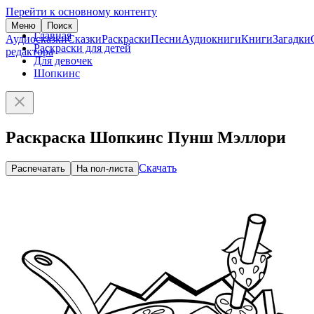
Перейти к основному контенту
Меню
Поиск
Главная
Аудиосказки
Сказки
Раскраски
Песни
Аудиокниги
Книги
Загадки
Раскраски для детей
редактора
Для девочек
Шопкинс
Раскраска Шопкинс Пунш Мэллори
Скачать
Распечатать
На пол-листа