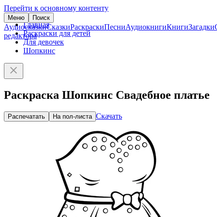
Перейти к основному контенту
Меню
Поиск
Главная
Аудиосказки
Сказки
Раскраски
Песни
Аудиокниги
Книги
Загадки
Раскраски для детей
редактора
Для девочек
Шопкинс
Раскраска Шопкинс Свадебное платье
Скачать
Распечатать
На пол-листа