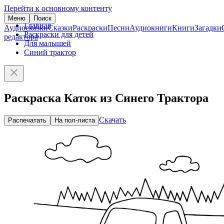
Перейти к основному контенту
Меню
Поиск
Главная
Аудиосказки
Сказки
Раскраски
Песни
Аудиокниги
Книги
Загадки
Раскраски для детей
редактора
Для малышей
Синий трактор
Раскраска Каток из Синего Трактора
Скачать
Распечатать
На пол-листа