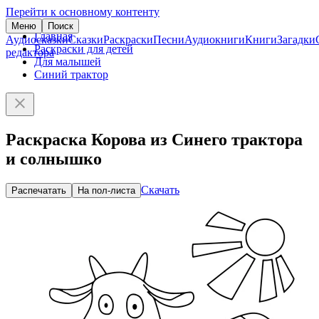
Перейти к основному контенту
Меню
Поиск
Главная
Аудиосказки
Сказки
Раскраски
Песни
Аудиокниги
Книги
Загадки
Раскраски для детей
редактора
Для малышей
Синий трактор
Раскраска Корова из Синего трактора
и солнышко
Скачать
Распечатать
На пол-листа