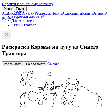
Перейти к основному контенту
Меню
Поиск
Главная
Аудиосказки
Сказки
Раскраски
Песни
Аудиокниги
Книги
Загадки
Раскраски для детей
редактора
Для малышей
Синий трактор
Раскраска Коровы на лугу из Синего
Трактора
Скачать
Распечатать
На пол-листа